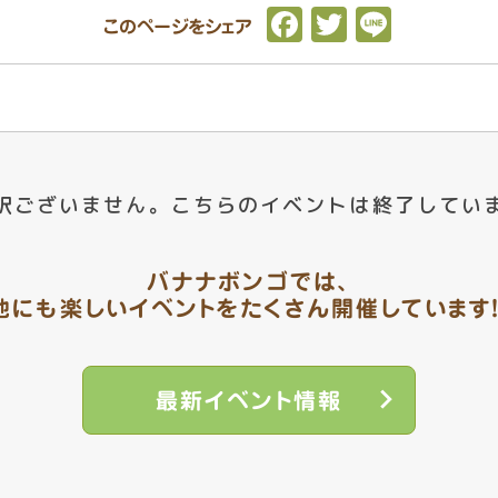
F
T
L
このページをシェア
a
w
i
c
it
n
e
t
e
b
e
o
r
訳ございません。
こちらのイベントは終了してい
o
k
バナナボンゴでは、
他にも楽しいイベントを
たくさん開催しています！
最新イベント情報