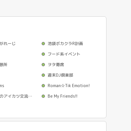
がれーじ
池袋ボカクラR計画
フード系イベント
休憩所
ヲタ寄席
週末DJ倶楽部
ns
Roman☆Tik Emotion!
芸カのあとのアイカツ交流会☆彡
Be My Friends!!