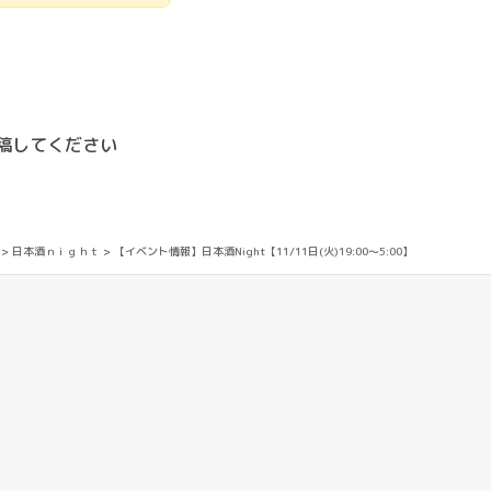
投稿してください
>
日本酒ｎｉｇｈｔ
>
【イベント情報】日本酒Night【11/11日(火)19:00〜5:00】