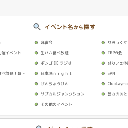
イベント名
探す
から
h
麻雀会
りみっくす
主催イベント
生ハム食べ放題
TRPG会
ボンゴ DE ラジオ
a!カフェ
流しそうめん食べ放題！麺スライダー序
日本酒ｎｉｇｈｔ
SPN
げんちょうけん
ClubLayma
サブカルジャンクション
その他のイベント