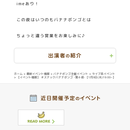
imeあり！
この夜はいつのもバナナボンゴとは
ちょっと違う営業をお楽しみに♪
出演者
紹介
の
ホーム
>
最新イベント情報
>
バナナボンゴ主催イベント
>
ライブ系イベント
>
【イベント情報】 ＃スナックバナナボンゴ -第十夜-【1月9日(木)19:00~】
近日開催予定
イベント
の