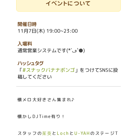
イベントについて
開催日時
11月7日(木) 19:00~23:00
入場料
通常営業システムです(*´ڡ`●)
ハッシュタグ
「
#スナックバナナボンゴ
」をつけてSNSに投
稿してください
懐メロ大好きさん集まれ♪
懐かしDJTime有り！
スタッフの
茱萸
と
Loch
と
U-YAH
のステージT