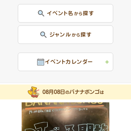
イベント名
探す
から
ジャンル
探す
から
イベントカレンダー
08月08日
バナナボンゴ
の
は