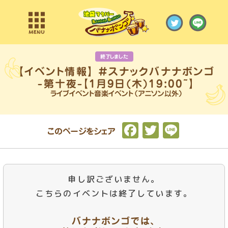
終了しました
ライブイベント音楽イベント（アニソン以外）
F
T
L
このページをシェア
a
w
i
c
it
n
e
t
e
申し訳ございません。
b
e
こちらのイベントは終了しています。
o
r
バナナボンゴでは、