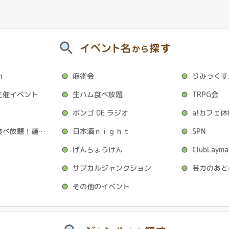
イベント名
探す
から
h
麻雀会
りみっくす
主催イベント
生ハム食べ放題
TRPG会
ボンゴ DE ラジオ
a!カフェ
流しそうめん食べ放題！麺スライダー序
日本酒ｎｉｇｈｔ
SPN
げんちょうけん
ClubLayma
サブカルジャンクション
その他のイベント