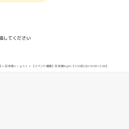
投稿してください
報
>
日本酒ｎｉｇｈｔ
>
【イベント情報】日本酒Night【1/20日(火)19:00〜5:00】