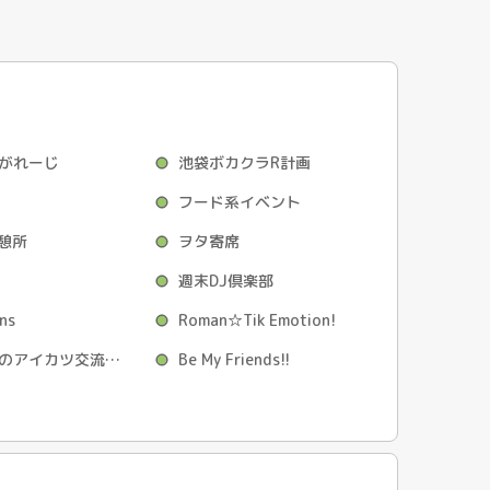
がれーじ
池袋ボカクラR計画
フード系イベント
休憩所
ヲタ寄席
週末DJ倶楽部
ns
Roman☆Tik Emotion!
芸カのあとのアイカツ交流会☆彡
Be My Friends!!