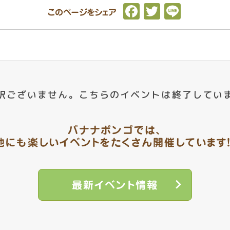
F
T
L
このページをシェア
a
w
i
c
it
n
e
t
e
b
e
o
r
訳ございません。
こちらのイベントは終了してい
o
k
バナナボンゴでは、
他にも楽しいイベントを
たくさん開催しています！
最新イベント情報