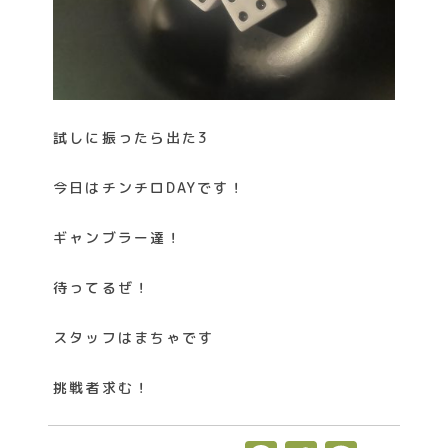
k
試しに振ったら出た3
今日はチンチロDAYです！
ギャンブラー達！
待ってるぜ！
スタッフはまちゃです
挑戦者求む！