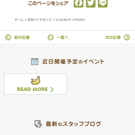
F
T
L
このページをシェア
a
w
i
c
it
n
ホーム
>
日刊バナナボンゴ
>
6/26(木)チンチロDAY
e
t
e
b
e
前の記事
一覧へ
次の記事
o
r
o
近日開催予定
イベント
の
k
最新
スタッフブログ
の