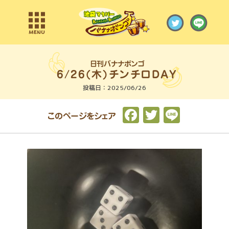
日刊バナナボンゴ
投稿日：2025/06/26
F
T
L
このページをシェア
a
w
i
c
it
n
e
t
e
b
e
o
r
o