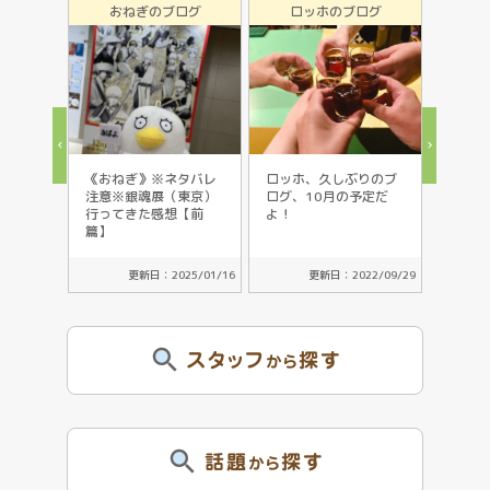
おねぎのブログ
ロッホのブログ
お
《おねぎ》※ネタバレ
ロッホ、久しぶりのブ
おねぎ(
注意※銀魂展（東京）
ログ、10月の予定だ
ネクス
行ってきた感想【前
よ！
てきた
篇】
し感想
更新日：2025/01/16
更新日：2022/09/29
スタッフ
探す
から
話題
探す
から