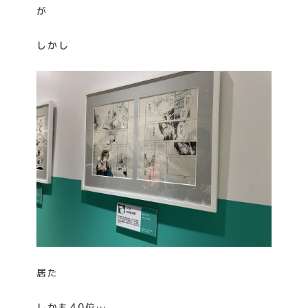
が
しかし
居た
しかも40位…