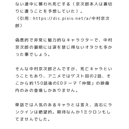
ない連中に襲われ死亡する（京次郎本人は裏切
りに遭うことを予想していた）。
〈引用: https://dic.pixiv.net/a/中村京次
郎〉
偽悪的で非常に魅力的なキャラクターで、中村
京次郎の最期には涙を禁じ得ないオタクも多か
った事でしょう。
そんな中村京次郎さんですが、死亡キャラとい
うこともあり、アニメではゲスト回の2話、そ
こから約150話後のEDテーマ「仲間」の映像
内のみの登場しかありません。
単話では人気のあるキャラとは言え、流石にラ
ンクインは絶望的。期待なんか1ミクロンもし
てませんでした。