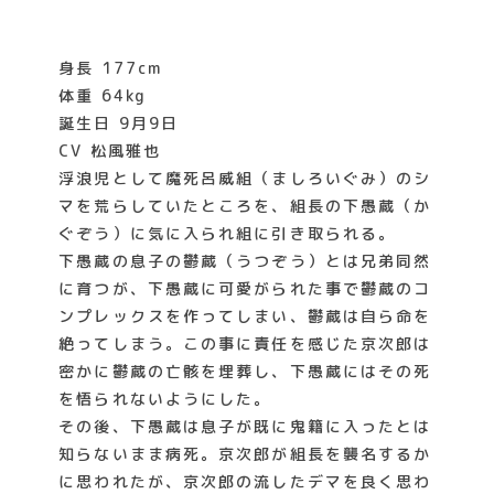
身長 177cm
体重 64kg
誕生日 9月9日
CV 松風雅也
浮浪児として魔死呂威組（ましろいぐみ）のシ
マを荒らしていたところを、組長の下愚蔵（か
ぐぞう）に気に入られ組に引き取られる。
下愚蔵の息子の鬱蔵（うつぞう）とは兄弟同然
に育つが、下愚蔵に可愛がられた事で鬱蔵のコ
ンプレックスを作ってしまい、鬱蔵は自ら命を
絶ってしまう。この事に責任を感じた京次郎は
密かに鬱蔵の亡骸を埋葬し、下愚蔵にはその死
を悟られないようにした。
その後、下愚蔵は息子が既に鬼籍に入ったとは
知らないまま病死。京次郎が組長を襲名するか
に思われたが、京次郎の流したデマを良く思わ