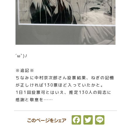
´ω`)ﾉ
※追記※
ちなみに中村京次郎さん投票結果、ねぎの記憶
が正しければ130票ほど入っていたかと。
1日1回投票可とはいえ、推定130人の同志に
感謝と敬意を……
F
T
L
このページをシェア
a
w
i