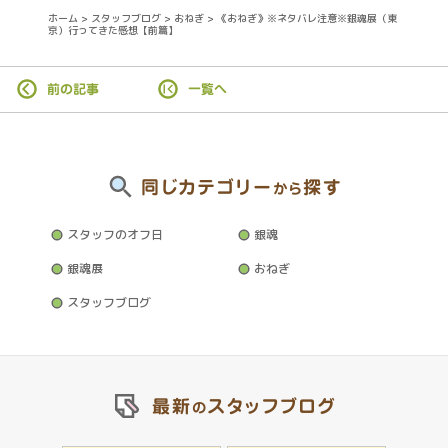
c
it
n
ホーム
>
スタッフブログ
>
おねぎ
>
《おねぎ》※ネタバレ注意※銀魂展（東
京）行ってきた感想【前篇】
e
t
e
b
e
前の記事
一覧へ
o
r
o
k
同じカテゴリー
探す
から
スタッフのオフ日
銀魂
銀魂展
おねぎ
スタッフブログ
最新
スタッフブログ
の