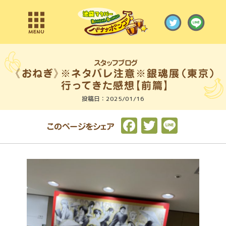
スタッフブログ
投稿日：2025/01/16
F
T
L
このページをシェア
a
w
i
c
it
n
e
t
e
b
e
o
r
o