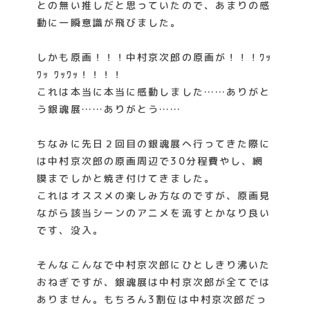
との無い推しだと思っていたので、あまりの感
動に一瞬意識が飛びました。
しかも原画！！！中村京次郎の原画が！！！ﾜｯ
ﾜｯ ﾜｯﾜｯ！！！！
これは本当に本当に感動しました……ありがと
う銀魂展……ありがとう……
ちなみに先日２回目の銀魂展へ行ってきた際に
は中村京次郎の原画周辺で30分程費やし、網
膜までしかと焼き付けてきました。
これはオススメの楽しみ方なのですが、原画見
ながら該当シーンのアニメを流すとかなり良い
です、没入。
そんなこんなで中村京次郎にひとしきり沸いた
おねぎですが、銀魂展は中村京次郎が全てでは
ありません。もちろん3割位は中村京次郎だっ