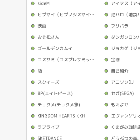
sideM
ヒプマイ（ヒプノシスマイク）
池ハロ（池袋
映画
プリパラ
おそ松さん
ダンガンロン
ゴールデンカムイ
コスサミ（コスプレサミット）
宝塚
酒
自己紹介
スクイーズ
アニソンDJ
8P(エイトピース)
セガ(SEGA)
チョクメ(チョクメ祭)
もえよせ
KINGDOM HEARTS（KH
エヴァンゲリ
ラブライブ
くまがみ珈琲店
SKETDANCE