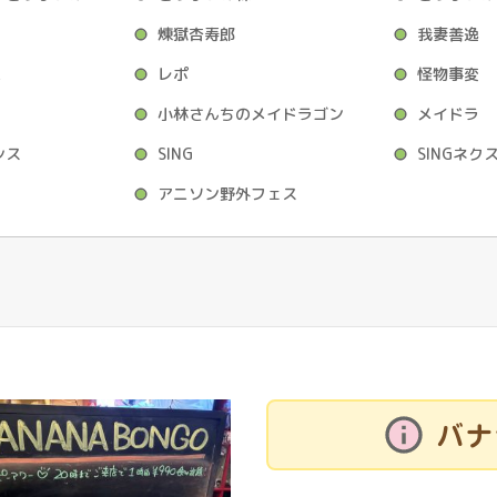
煉獄杏寿郎
我妻善逸
L
レポ
怪物事変
小林さんちのメイドラゴン
メイドラ
シス
SING
SINGネ
アニソン野外フェス
バナ