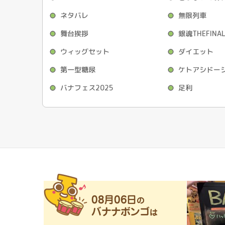
ネタバレ
無限列車
舞台挨拶
銀魂THEFINA
ウィッグセット
ダイエット
第一型糖尿
ケトアシドー
バナフェス2025
足利
08月06日
の
バナナボンゴ
は