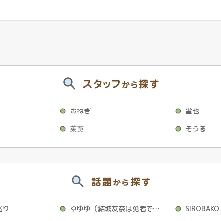
スタッフ
探す
から
おねぎ
雀也
茱萸
そうる
話題
探す
から
巡り
ゆゆゆ（結城友奈は勇者である）
SIROBAKO