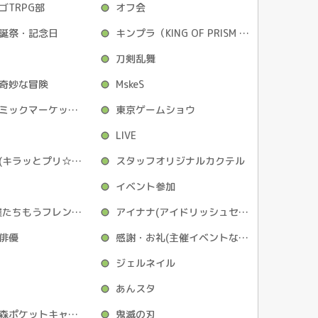
ゴTRPG部
オフ会
誕祭・記念日
キンプラ（KING OF PRISM -PRIDE the HERO-）
刀剣乱舞
奇妙な冒険
MskeS
コミケ（コミックマーケット）
東京ゲームショウ
LIVE
プリチャン(キラッとプリ☆チャン)
スタッフオリジナルカクテル
イベント参加
ぼくフレ(僕たちもうフレンドですよね？)
アイナナ(アイドリッシュセブン)
俳優
感謝・お礼(主催イベントなど)
ジェルネイル
あんスタ
どうぶつの森ポケットキャンプ
鬼滅の刃