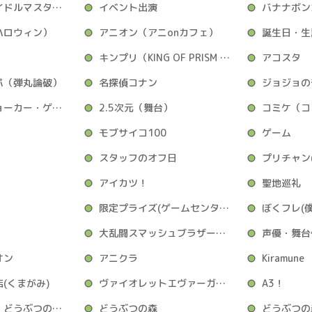
アイマス（アイドルマスター）
イベント出演
バナナボン
ハロウィン）
アニオン（アニonカフェ）
誕生日・生
キンプリ（KING OF PRISM by PrettyRhythm）
アコスタ
パ（弾丸論破）
名探偵コナン
ジョジョの
ジョカゲ（ジョーカー・ゲーム）
2.5次元（舞台）
モブサイコ100
ゲーム
スタッフのオフ日
アイカツ！
聖地巡礼
限定プライズ(ゲームセンター)
大乱闘スマッシュブラザーズ(スマブラ)
声優・舞台
オン
アニクラ
Kiramune
(くまがみ)
ヴァイオレットエヴァーガーデン
A3！
どうぶつの森、どうぶつの森ポケットキャンプ
どうぶつの森