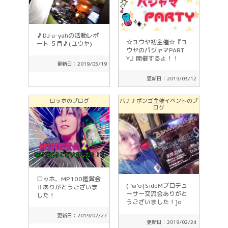
🎵DJ u-yahの活動レポ
☆ユウヤ初主催☆『ユ
ート ５月🎵(ユウヤ)
ウヤのパジャマPART
Y』開催するよ！！
更新日：2019/05/19
更新日：2019/03/12
ロッホのブログ
バナナボンゴ主催イベントのブ
ログ
ロッホ、MP100鑑賞会
( ‘ω’o[SideMプロデュ
Ⅱありがとうございま
ーサー交流会ありがと
した！
うございました！]o
更新日：2019/02/27
更新日：2019/02/24