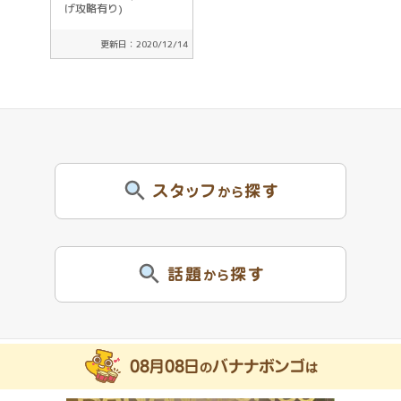
げ攻略有り)
更新日：2020/12/14
スタッフ
探す
から
話題
探す
から
08月08日
バナナボンゴ
の
は